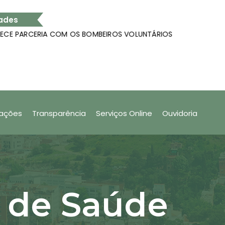
ades
ARCERIA COM OS BOMBEIROS VOLUNTÁRIOS
Análi
como cadastrar produtos no app Nota Fiscal Fácil
SÃO 
tações
Transparência
Serviços Online
Ouvidoria
a de Saúde