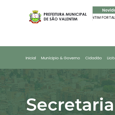
Novid
s no app Nota Fiscal Fácil
SÃO VALENTIM FORTALECE P
Produtor Rural: Quer saber 
(NFF)?
Inicial
Munícipio & Governo
Cidadão
Lici
Secretari