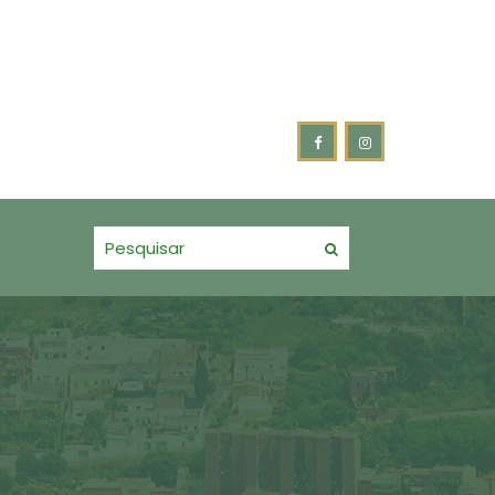
se e acompanhamento do Plano Municipal pela Primeira Infânc
VALENTIM FORTALECE PARCERIA COM OS BOMBEIROS VOLUNTÁRI