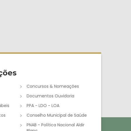
ções
Concursos & Nomeações
Documentos Ouvidoria
beis
PPA - LDO - LOA
tos
Conselho Municipal de Saúde
e
PNAB - Política Nacional Aldir
Blanc